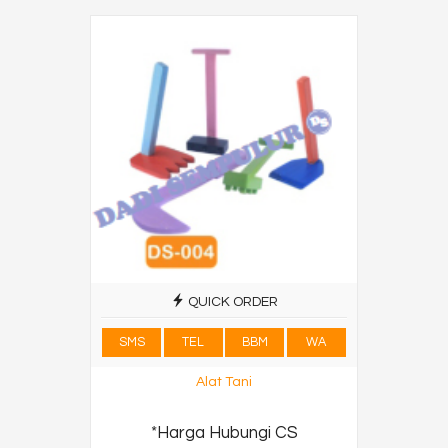
QUICK ORDER
SMS
TEL
BBM
WA
Alat Tani
*Harga Hubungi CS