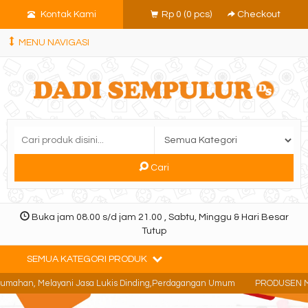
Kontak Kami
Rp 0
(
0
pcs)
Checkout
MENU NAVIGASI
Cari
Buka jam 08.00 s/d jam 21.00 , Sabtu, Minggu & Hari Besar
Tutup
SEMUA KATEGORI PRODUK
mahan, Melayani Jasa Lukis Dinding,Perdagangan Umum
PRODUSEN MAIN